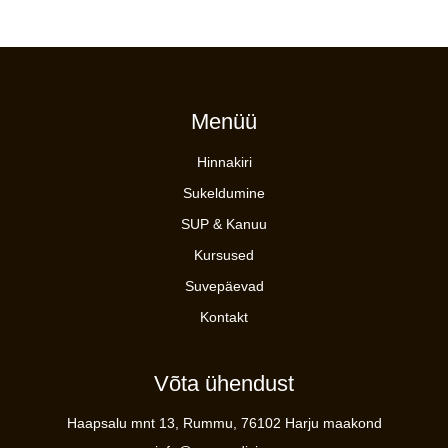
This
product
has
multiple
variants.
The
Menüü
options
may
Hinnakiri
be
chosen
Sukeldumine
on
SUP & Kanuu
the
product
Kursused
page
Suvepäevad
Kontakt
Võta ühendust
Haapsalu mnt 13, Rummu, 76102 Harju maakond