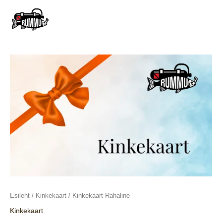
Skip
to
content
MAI
MEN
Esileht
/
Kinkekaart
/ Kinkekaart Rahaline
Kinkekaart