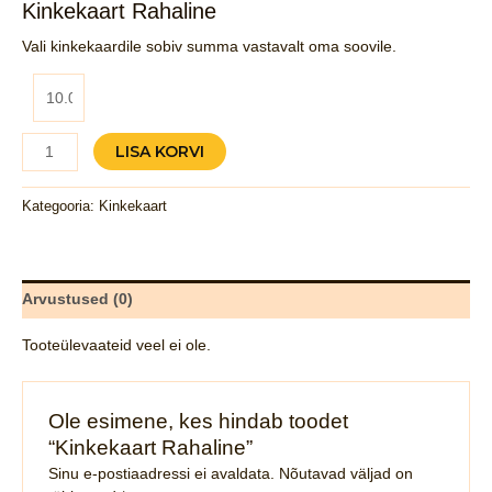
Kinkekaart Rahaline
Vali kinkekaardile sobiv summa vastavalt oma soovile.
Kinkekaart
LISA KORVI
Rahaline
kogus
Kategooria:
Kinkekaart
Arvustused (0)
Tooteülevaateid veel ei ole.
Ole esimene, kes hindab toodet
“Kinkekaart Rahaline”
Sinu e-postiaadressi ei avaldata.
Nõutavad väljad on