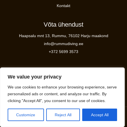
Kontakt
Võta ühendust
Haapsalu mnt 13, Rummu, 76102 Harju maakond
info@rummudiving.ee
+372 5699 3573
Meist
We value your privacy
Rummudiving pakub põnevaid veealuseid seiklusi Eestis,
We use cookies to enhance your browsing experience, serve
keskendudes ohutusele ja keskkonna säästmisele..
personalized ads or content, and analyze our traffic. By
clicking "Accept All", you consent to our use of cookies.
Customize
Reject All
Accept All
Copyright © 2026 Rummu Diving & WaterSports