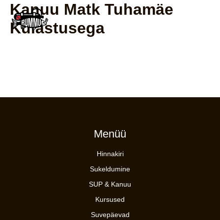
Skip
Kanuu Matk Tuhamäe
to
Külastusega
content
MAI
MEN
Menüü
Hinnakiri
Sukeldumine
SUP & Kanuu
Kursused
Suvepäevad