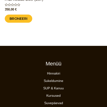
Hinnanguga
350,00
€
0
/
5
BRONEERI
Menüü
Hinnakiri
Sukeldumine
SUP & Kanuu
Kursused
Suvepäevad