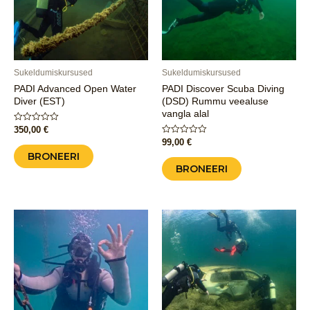
Sukeldumiskursused
Sukeldumiskursused
PADI Advanced Open Water
PADI Discover Scuba Diving
Diver (EST)
(DSD) Rummu veealuse
vangla alal
Hinnanguga
350,00
€
0
Hinnanguga
99,00
€
/
0
5
BRONEERI
/
5
BRONEERI