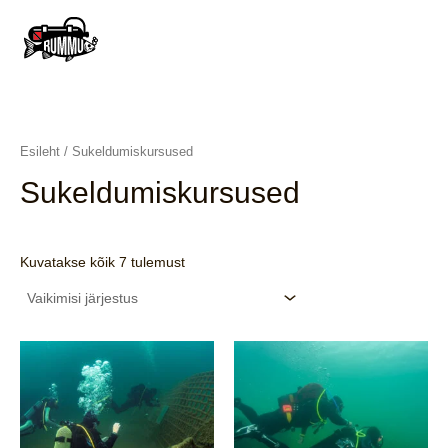
Skip
to
content
MAI
MEN
Esileht
/ Sukeldumiskursused
Sukeldumiskursused
Kuvatakse kõik 7 tulemust