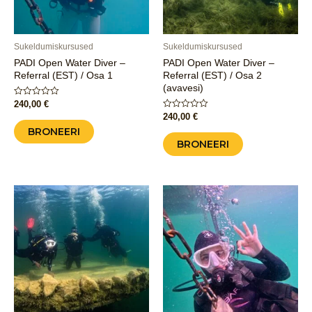
Sukeldumiskursused
Sukeldumiskursused
PADI Open Water Diver –
PADI Open Water Diver –
Referral (EST) / Osa 1
Referral (EST) / Osa 2
(avavesi)
Hinnanguga
240,00
€
0
Hinnanguga
240,00
€
/
0
5
BRONEERI
/
5
BRONEERI