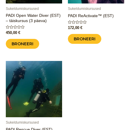
Sukeldumiskursused
Sukeldumiskursused
PADI Open Water Diver (EST)
PADI ReActivate™ (EST)
– täiskursus (3 päeva)
Hinnanguga
172,00
€
0
Hinnanguga
450,00
€
/
0
5
BRONEERI
/
5
BRONEERI
Sukeldumiskursused
PADI Rescue Diver (EST)